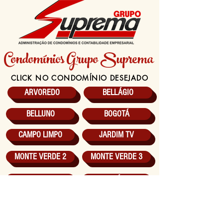
Condomínios Grupo Suprema
CLICK NO CONDOMÍNIO DESEJADO
ARVOREDO
BELLÁGIO
BELLUNO
BOGOTÁ
CAMPO LIMPO
JARDIM TV
MONTE VERDE 2
MONTE VERDE 3
MIRANTE
SABIÁS 3
SABIÁS 5
SAN SEBASTIAN